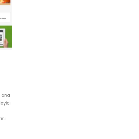
n ana
leyici
ini