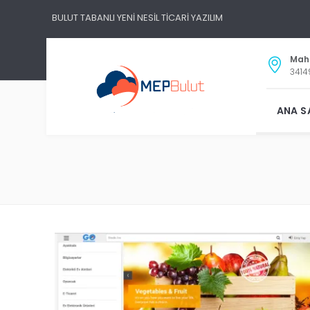
BULUT TABANLI YENİ NESİL TİCARİ YAZILIM
Maha
3414
ANA S