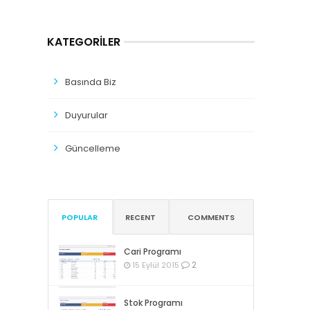
KATEGORILER
Basında Biz
Duyurular
Güncelleme
POPULAR
RECENT
COMMENTS
Cari Programı
2
15 Eylül 2015
Stok Programı