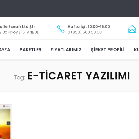
lle Esnafı Ltd.Şti.
Hafta İçi : 10:00-16:00
9 Bakırköy / İSTANBUL
0 (850) 500 50 50
AYFA
PAKETLER
FIYATLARIMIZ
ŞIRKET PROFILI
KU
E-TICARET YAZILIMI
Tag: