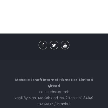
Mahalle Esnafı İnternet Hizmetleri Limited
Şirketi
EGS Business Park
Yeşilköy Mah. Atatürk Cad. No:12 Kapı No:1 34149
BAKIRKÖY / İstanbul