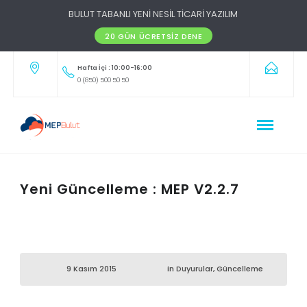
BULUT TABANLI YENİ NESİL TİCARİ YAZILIM
20 GÜN ÜCRETSIZ DENE
Hafta İçi : 10:00-16:00
0 (850) 500 50 50
Yeni Güncelleme : MEP V2.2.7
9 Kasım 2015
in
Duyurular
,
Güncelleme