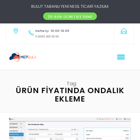
BULUT TABANLI YENİ NESİL TİCARİ YAZILIM
20 GÜN ÜCRETSIZ DENE
Hafta İçi : 10:00-16:00
0 (850) 500 50 50
Tag:
ÜRÜN FIYATINDA ONDALIK
EKLEME