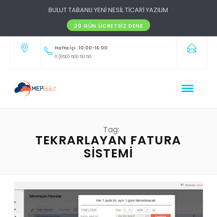
BULUT TABANLI YENİ NESİL TİCARİ YAZILIM
20 GÜN ÜCRETSIZ DENE
Hafta İçi : 10:00-16:00
0 (850) 500 50 50
Tag:
TEKRARLAYAN FATURA
SISTEMI