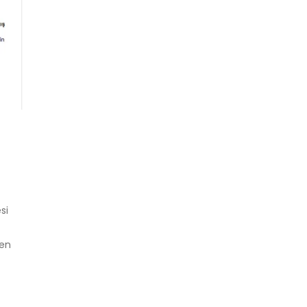
si
den