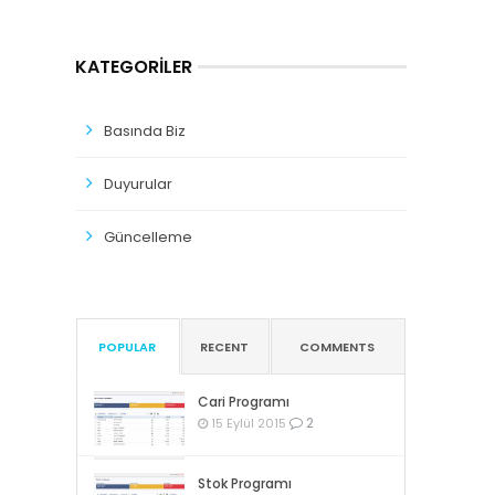
KATEGORILER
Basında Biz
Duyurular
Güncelleme
POPULAR
RECENT
COMMENTS
Cari Programı
2
15 Eylül 2015
Stok Programı