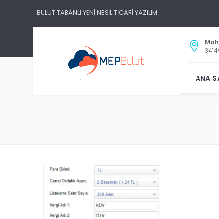
BULUT TABANLI YENİ NESİL TİCARİ YAZILIM
Maha
3414
ANA S