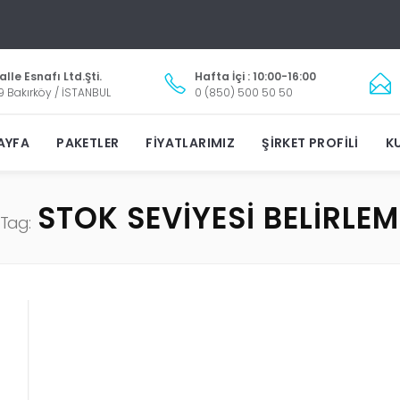
lle Esnafı Ltd.Şti.
Hafta İçi : 10:00-16:00
9 Bakırköy / İSTANBUL
0 (850) 500 50 50
AYFA
PAKETLER
FIYATLARIMIZ
ŞIRKET PROFILI
KU
STOK SEVIYESI BELIRLEM
Tag: