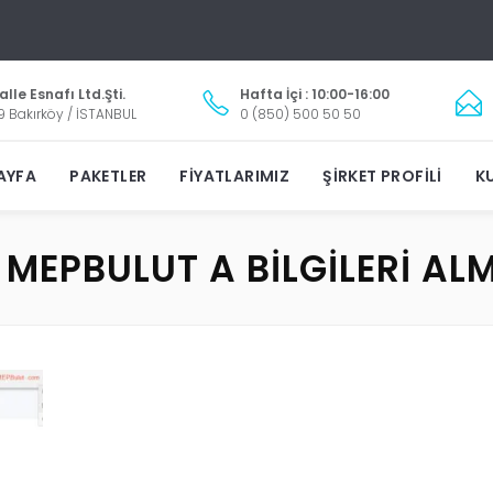
lle Esnafı Ltd.Şti.
Hafta İçi : 10:00-16:00
9 Bakırköy / İSTANBUL
0 (850) 500 50 50
AYFA
PAKETLER
FIYATLARIMIZ
ŞIRKET PROFILI
KU
MEPBULUT A BILGILERI AL