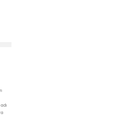
rı
 adı
ra