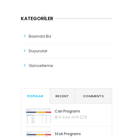
KATEGORILER
Basında Biz
Duyurular
Güncelleme
POPULAR
RECENT
COMMENTS
Cari Programı
2
15 Eylül 2015
Stok Programı