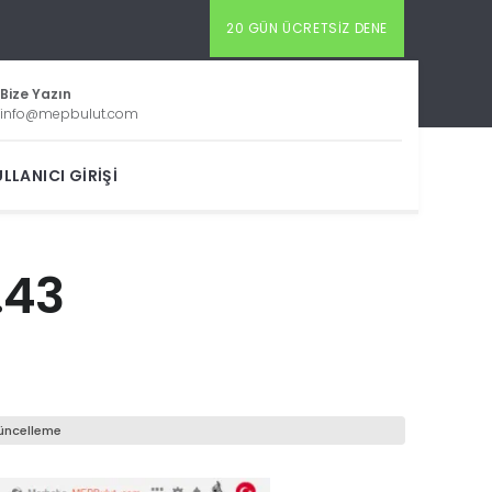
20 GÜN ÜCRETSIZ DENE
Bize Yazın
info@mepbulut.com
LLANICI GIRIŞI
.43
üncelleme