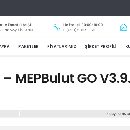
lle Esnafı Ltd.Şti.
Hafta İçi : 10:00-16:00
9 Bakırköy / İSTANBUL
0 (850) 500 50 50
AYFA
PAKETLER
FIYATLARIMIZ
ŞIRKET PROFILI
KU
 – MEPBulut GO V3.9
in
Duyurular
,
G