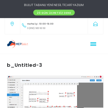
BULUT TABANLI YENİ NESİL TİCARİ YAZILIM
20 GÜN ÜCRETSIZ DENE
Hafta İçi : 10:00-16:00
0 (850) 500 50 50
b_Untitled-3