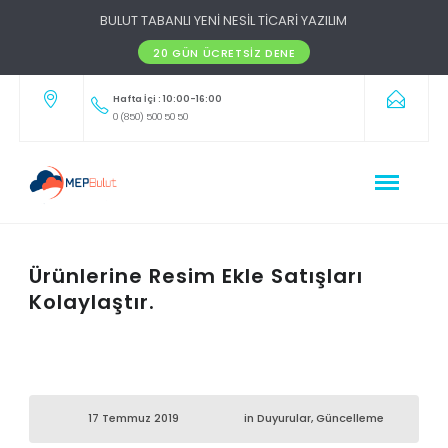
BULUT TABANLI YENİ NESİL TİCARİ YAZILIM
20 GÜN ÜCRETSIZ DENE
Hafta İçi : 10:00-16:00
0 (850) 500 50 50
Ürünlerine Resim Ekle Satışları
Kolaylaştır.
17 Temmuz 2019
in
Duyurular
,
Güncelleme