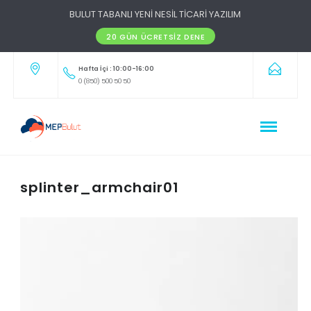
BULUT TABANLI YENİ NESİL TİCARİ YAZILIM
20 GÜN ÜCRETSIZ DENE
Hafta İçi : 10:00-16:00
0 (850) 500 50 50
splinter_armchair01