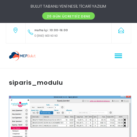
BULUT TABANLI YENİ NESİL TİCARİ YAZILIM
20 GÜN ÜCRETSIZ DENE
Hafta İçi : 10:00-16:00
0 (850) 500 50 50
siparis_modulu