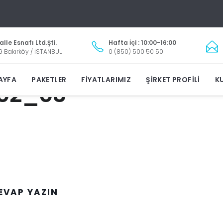
lle Esnafı Ltd.Şti.
Hafta İçi : 10:00-16:00
9 Bakırköy / İSTANBUL
0 (850) 500 50 50
AYFA
PAKETLER
FIYATLARIMIZ
ŞIRKET PROFILI
KU
-02_03
EVAP YAZIN