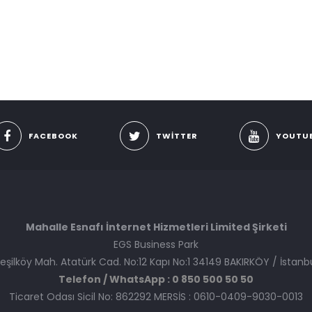
FACEBOOK
TWITTER
YOUTU
Mahalle Esnafı İnternet Hizmetleri Limited Şirketi
EGS Business Park
eşilköy Mah. Atatürk Cad. No:12 Kapı No:1 34149 BAKIRKÖY / İstanb
Telefon / WhatsApp : 0 850 500 50 50
Ticaret Odası Sicil No: 862292 MERSİS : 0610-0409-9030-0013