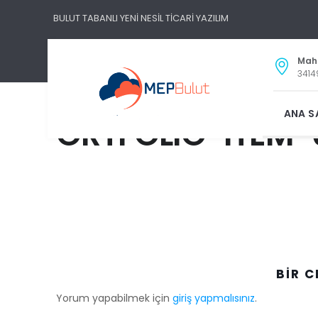
BULUT TABANLI YENİ NESİL TİCARİ YAZILIM
Maha
3414
ANA S
ORTFOLIO-ITEM
BIR C
Yorum yapabilmek için
giriş yapmalısınız
.