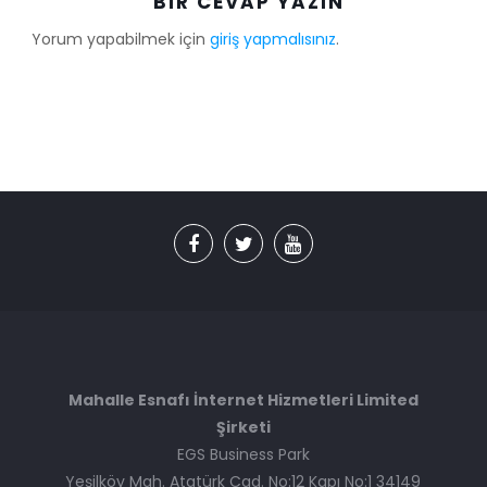
BIR CEVAP YAZIN
Yorum yapabilmek için
giriş yapmalısınız
.
Mahalle Esnafı İnternet Hizmetleri Limited
Şirketi
EGS Business Park
Yeşilköy Mah. Atatürk Cad. No:12 Kapı No:1 34149