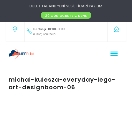
BULUT TABANLI YENİ NESİL TİCARİ YAZILIM
20 GÜN ÜCRETSIZ DENE
Hafta İçi : 10:00-16:00
0 (850) 500 50 50
michal-kulesza-everyday-lego-
art-designboom-06