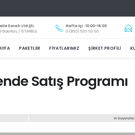
lle Esnafı Ltd.Şti.
Hafta İçi : 10:00-16:00
9 Bakırköy / İSTANBUL
0 (850) 500 50 50
AYFA
PAKETLER
FIYATLARIMIZ
ŞIRKET PROFILI
KU
nde Satış Programı
in
Duyurular