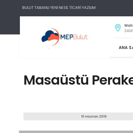
BULUT TABANLI YENİ NESİL TİCARİ YAZILIM
Maha
3414
ANA S
Masaüstü Perake
10 Haziran 2019