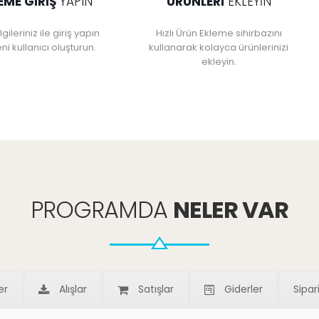
EME GIRIŞ
YAPIN
ÜRÜNLERI
EKLEYIN
lgileriniz ile giriş yapın
Hızlı Ürün Ekleme sihirbazını
ni kullanıcı oluşturun.
kullanarak kolayca ürünlerinizi
ekleyin.
PROGRAMDA
NELER VAR
er
Alışlar
Satışlar
Giderler
Sipar