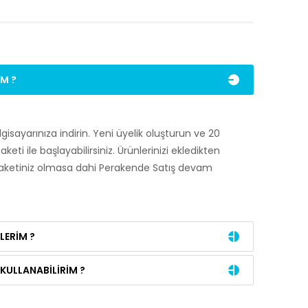
IM ?
lgisayarınıza indirin. Yeni üyelik oluşturun ve 20
eti ile başlayabilirsiniz. Ürünlerinizi ekledikten
 paketiniz olmasa dahi Perakende Satış devam
LERIM ?
KULLANABILIRIM ?