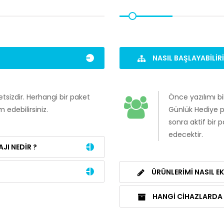
NASIL BAŞLAYABILIR
sizdir. Herhangi bir paket
Önce yazılımı bi
 edebilirsiniz.
Günlük Hediye pak
sonra aktif bir
edecektir.
JI NEDIR ?
ÜRÜNLERIMI NASIL EK
HANGI CIHAZLARDA 