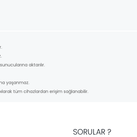
r.
.
unucularına aktarılır.
urma yaşanmaz.
larak tüm cihazlardan erişim sağlanabilir.
SORULAR ?