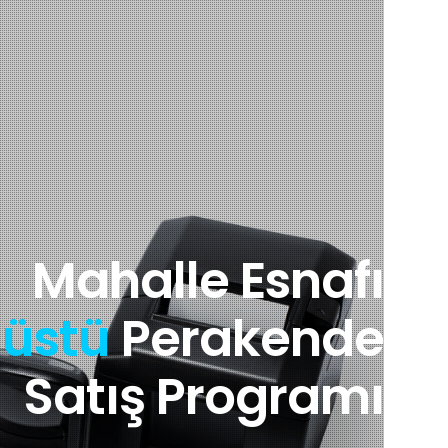
Mahalle Esnafı
üstü
Perakende
Satış Programı