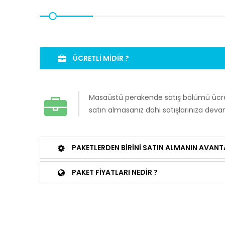
ÜCRETLI MIDIR ?
Masaüstü perakende satış bölümü ücret
satın almasanız dahi satışlarınıza devam
PAKETLERDEN BIRINI SATIN ALMANIN AVANTA
PAKET FIYATLARI NEDIR ?