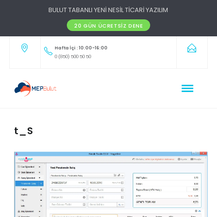
BULUT TABANLI YENİ NESİL TİCARİ YAZILIM
20 GÜN ÜCRETSIZ DENE
Hafta İçi : 10:00-16:00
0 (850) 500 50 50
t_S