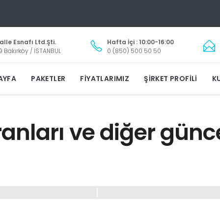
lle Esnafı Ltd.Şti.
Hafta İçi : 10:00-16:00
9 Bakırköy / İSTANBUL
0 (850) 500 50 50
AYFA
PAKETLER
FIYATLARIMIZ
ŞIRKET PROFILI
KU
kranları ve diğer gün