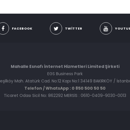
FACEBOOK
TWITTER
YOUTU
Mahalle Esnafı İnternet Hizmetleri Limited Şirketi
EGS Business Park
eşilköy Mah. Atatürk Cad. No:12 Kapı No:1 34149 BAKIRKÖY / İstanb
Telefon / WhatsApp : 0 850 500 50 50
Ticaret Odası Sicil No: 862292 MERSİS : 0610-0409-9030-0013