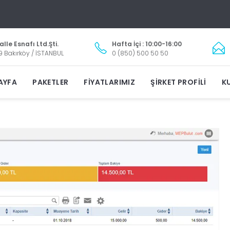
lle Esnafı Ltd.Şti.
Hafta İçi : 10:00-16:00
9 Bakırköy / İSTANBUL
0 (850) 500 50 50
AYFA
PAKETLER
FIYATLARIMIZ
ŞIRKET PROFILI
KU