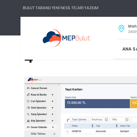
BULUT TABANLI YENİ NESİL TİCARİ YAZILIM
Maha
3414
ANA S
4