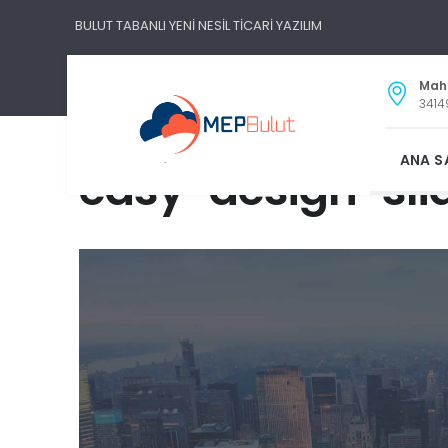
BULUT TABANLI YENİ NESİL TİCARİ YAZILIM
Maha
3414
ANA S
easy-design-sli