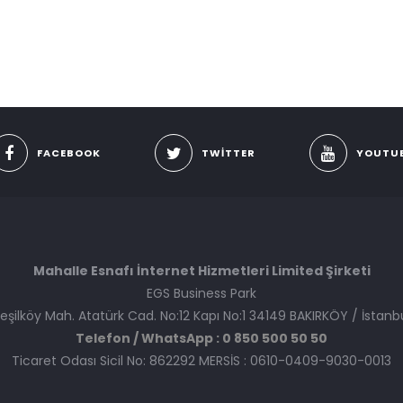
FACEBOOK
TWITTER
YOUTU
Mahalle Esnafı İnternet Hizmetleri Limited Şirketi
EGS Business Park
eşilköy Mah. Atatürk Cad. No:12 Kapı No:1 34149 BAKIRKÖY / İstanb
Telefon / WhatsApp : 0 850 500 50 50
Ticaret Odası Sicil No: 862292 MERSİS : 0610-0409-9030-0013