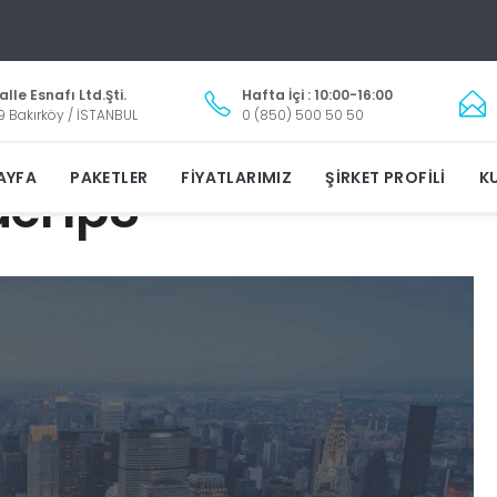
lle Esnafı Ltd.Şti.
Hafta İçi : 10:00-16:00
9 Bakırköy / İSTANBUL
0 (850) 500 50 50
AYFA
PAKETLER
FIYATLARIMIZ
ŞIRKET PROFILI
KU
der1p8