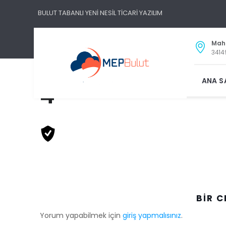
BULUT TABANLI YENİ NESİL TİCARİ YAZILIM
Maha
3414
ANA S
4
BIR C
Yorum yapabilmek için
giriş yapmalısınız
.