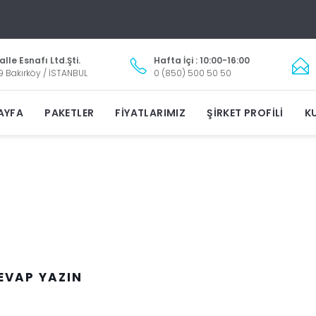
lle Esnafı Ltd.Şti.
Hafta İçi : 10:00-16:00
9 Bakırköy / İSTANBUL
0 (850) 500 50 50
AYFA
PAKETLER
FIYATLARIMIZ
ŞIRKET PROFILI
KU
EVAP YAZIN