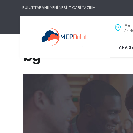
BULUT TABANLI YENİ NESİL TİCARİ YAZILIM
Maha
3414
ANA S
bg