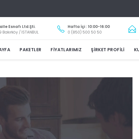
lle Esnafı Ltd.Şti.
Hafta İçi : 10:00-16:00
9 Bakırköy / İSTANBUL
0 (850) 500 50 50
AYFA
PAKETLER
FIYATLARIMIZ
ŞIRKET PROFILI
KU