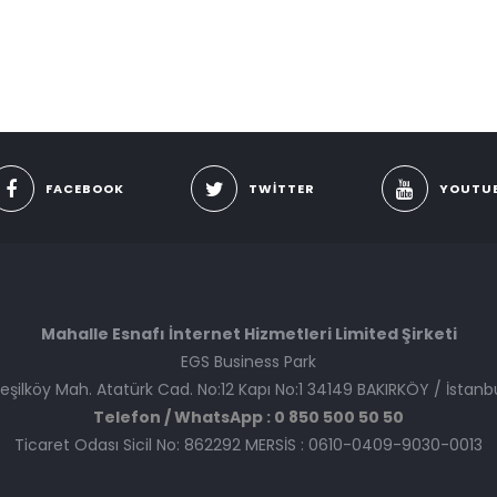
FACEBOOK
TWITTER
YOUTU
Mahalle Esnafı İnternet Hizmetleri Limited Şirketi
EGS Business Park
eşilköy Mah. Atatürk Cad. No:12 Kapı No:1 34149 BAKIRKÖY / İstanb
Telefon / WhatsApp : 0 850 500 50 50
Ticaret Odası Sicil No: 862292 MERSİS : 0610-0409-9030-0013