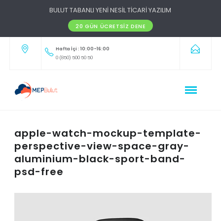
BULUT TABANLI YENİ NESİL TİCARİ YAZILIM
20 GÜN ÜCRETSIZ DENE
Hafta İçi : 10:00-16:00
0 (850) 500 50 50
apple-watch-mockup-template-
perspective-view-space-gray-
aluminium-black-sport-band-
psd-free