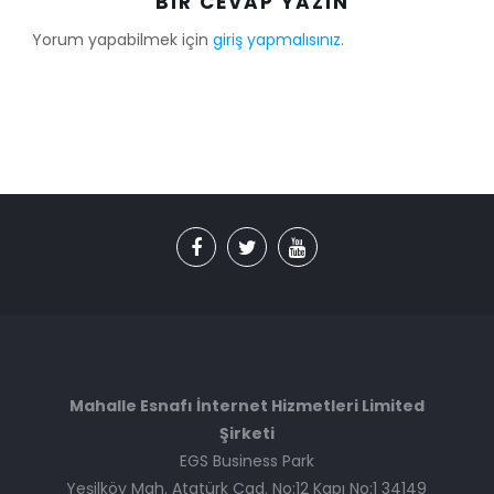
BIR CEVAP YAZIN
Yorum yapabilmek için
giriş yapmalısınız
.
Mahalle Esnafı İnternet Hizmetleri Limited
Şirketi
EGS Business Park
Yeşilköy Mah. Atatürk Cad. No:12 Kapı No:1 34149