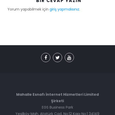
BIR CEVAP YAZIN
Yorum yapabilmek için
giriş yapmalısınız
.
Mahalle Esnafı İnternet Hizmetleri Limited
Şirketi
EGS Business Park
Yeşilköy Mah. Atatürk Cad. No:12 Kapı No:1 34149