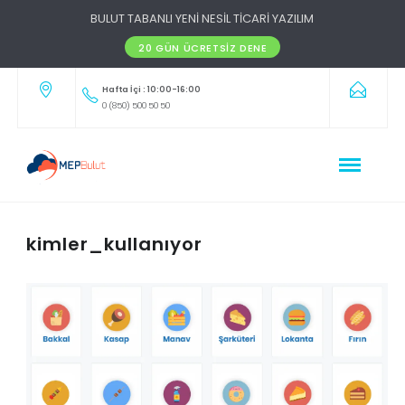
BULUT TABANLI YENİ NESİL TİCARİ YAZILIM
20 GÜN ÜCRETSIZ DENE
Hafta İçi : 10:00-16:00
0 (850) 500 50 50
kimler_kullanıyor