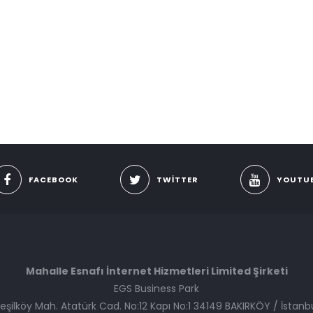
FACEBOOK
TWITTER
YOUTU
Mahalle Esnafı İnternet Hizmetleri Limited Şirketi
EGS Business Park
eşilköy Mah. Atatürk Cad. No:12 Kapı No:1 34149 BAKIRKÖY / İstanb