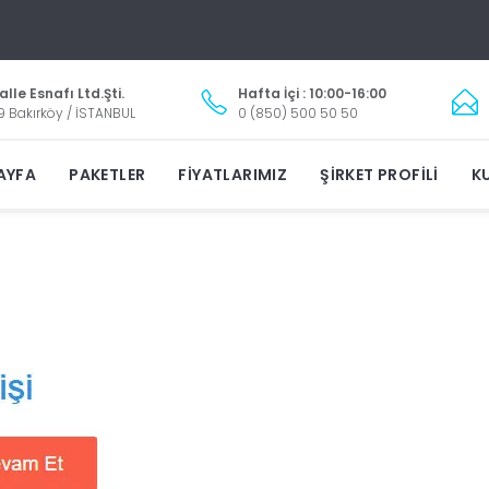
lle Esnafı Ltd.Şti.
Hafta İçi : 10:00-16:00
9 Bakırköy / İSTANBUL
0 (850) 500 50 50
AYFA
PAKETLER
FIYATLARIMIZ
ŞIRKET PROFILI
KU