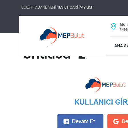
BULUT TABANLI YENİ NESİL TİCARİ YAZILIM
Maha
3414
ANA S
Untitled-2