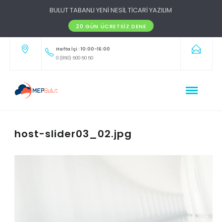
BULUT TABANLI YENİ NESİL TİCARİ YAZILIM
20 GÜN ÜCRETSIZ DENE
Hafta İçi : 10:00-16:00
0 (850) 500 50 50
host-slider03_02.jpg